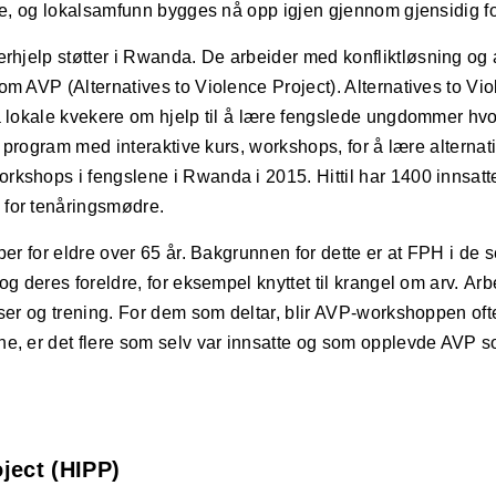
lle, og lokalsamfunn bygges nå opp igjen gjennom gjensidig f
erhjelp støtter i Rwanda. De
arbeider med konfliktløsning og al
m AVP (Alternatives to Violence Project). Alternatives to Viol
a lokale kvekere om hjelp til å lære fengslede ungdommer hvo
t program med interaktive kurs, workshops, for å lære alternativ
shops i fengslene i Rwanda i 2015. Hittil har 1400 innsatte 
 for tenåringsmødre.
er for eldre over 65 år. Bakgrunnen for dette er at FPH i de se
og deres foreldre, for eksempel knyttet til krangel om arv.
Arb
lser og trening. For dem som deltar, blir AVP-workshoppen oft
e, er det flere som selv var innsatte og som opplevde AVP s
ject (HIPP)