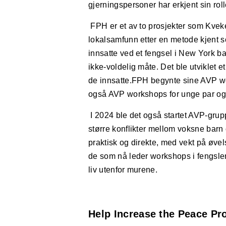
gjerningspersoner har erkjent sin ro
FPH er et av to prosjekter som Kvek
lokalsamfunn etter en metode kjent so
innsatte ved et fengsel i New York b
ikke-voldelig måte. Det ble utviklet e
de innsatte.
FPH begynte sine AVP work
også AVP workshops for unge par og
I 2024 ble det også startet AVP-grupp
større konflikter mellom voksne barn 
praktisk og direkte, med vekt på øve
de som nå leder workshops i fengslen
liv utenfor murene.
Help Increase the Peace Pro