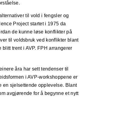
orståelse.
ternativer til vold i fengsler og
ence Project startet i 1975 da
rdan de kunne løse konflikter på
er til voldsbruk ved konflikter blant
blitt trent i AVP. FPH arrangerer
inere åra har sett tendenser til
eidsformen i AVP-workshoppene er
e en sjelsettende opplevelse. Blant
om avgjørende for å begynne et nytt