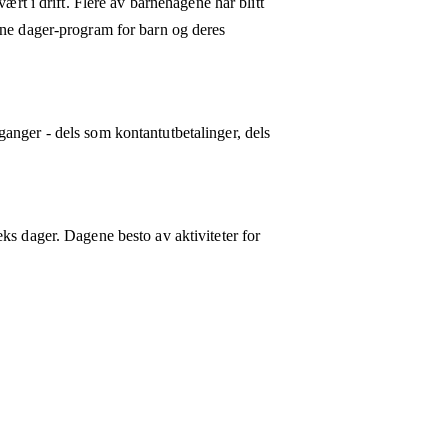
ært i drift. Flere av barnehagene har blitt
pne dager-program for barn og deres
anger - dels som kontantutbetalinger, dels
ks dager. Dagene besto av aktiviteter for