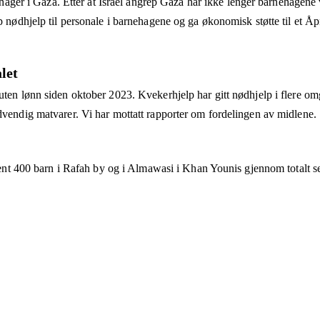
ehager i Gaza. Etter at Israel angrep Gaza har ikke lenger barnehagene v
 nødhjelp til personale i barnehagene og ga økonomisk støtte til et Å
let
en lønn siden oktober 2023. Kvekerhjelp har gitt nødhjelp i flere omg
vendig matvarer. Vi har mottatt rapporter om fordelingen av midlene.
rent 400 barn i Rafah by og i Almawasi i Khan Younis gjennom totalt se