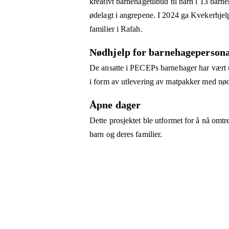
kreativt barnehagetilbud til barn i 13 barn
ødelagt i angrepene. I 2024 ga Kvekerhjelp
familier i Rafah.
Nødhjelp for barnehagepersona
De ansatte i PECEPs barnehager har vært ut
i form av utlevering av matpakker med nød
Åpne dager
Dette prosjektet ble utformet for å nå omt
barn og deres familier.