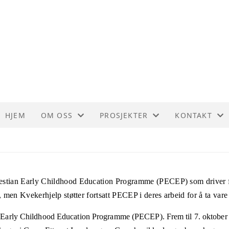
HJEM
OM OSS
PROSJEKTER
KONTAKT
OM KVEKERHJELP
BURUNDI
KONTAKT
VEDTEKTER
DR KONGO
STYRET
stian Early Childhood Education Programme (PECEP) som driver før
HISTORIE
GAZA
, men Kvekerhjelp støtter fortsatt PECEP i deres arbeid for å ta vare
n Early Childhood Education Programme (PECEP). Frem til 7. oktober 
ETISKE RETNINGSLINJER
RWANDA